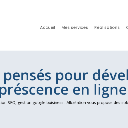
Accueil
Mes services
Réalisations
s pensés pour déve
préscence en ligne
tion SEO, gestion google buisiness : Allcréation vous propose des sol