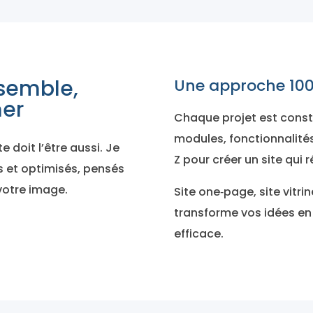
ssemble,
Une approche 100
mer
Chaque projet est constr
modules, fonctionnalité
e doit l’être aussi. Je
Z pour créer un site qui 
s et optimisés, pensés
 votre image.
Site one‑page, site vitri
transforme vos idées en u
efficace.